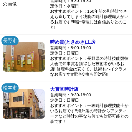
営業時間：9:30-19:30
定休日：水曜日
おすすめポイント：150年前の和時計でさ
えも直してしまう凄腕の時計修理職人がい
るお店です!!時計修理には自信ありとのこ
と!!
長野市
時め貴(ときめき)工房
営業時間：8:00-19:00
定休日：日曜日
おすすめポイント：長野県の時計技能競技
大会で知事賞を獲得した技術者がいるお
店!!修理料金は安くて、技術もハイクラス
なお店です!!電池交換も即対応!!
松本市
大賞堂時計店
営業時間：9:30-18:00
定休日：日曜日
おすすめポイント：一級時計修理技能士が
いるお店です!!海外製の時計からアンティ
ークなど時計の事なら何でも対応可能との
事です!!